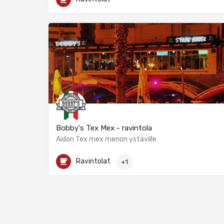
Bobby's Tex Mex - ravintola
Aidon Tex mex menon ystäville
+ 34 952 57 67 25
Calle La Fragata
Ravintolat
+1