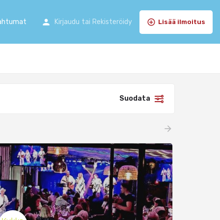
ahtumat
Kirjaudu
tai
Rekisteröidy
Lisää ilmoitus
Suodata
arrow_forward