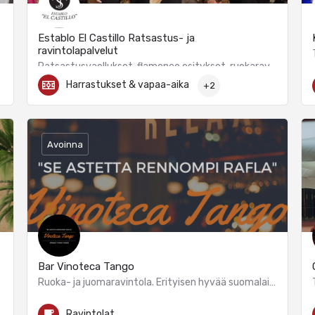
Establo El Castillo Ratsastus- ja
ravintolapalvelut
Ratsastusvaellukset, flamenco esitykset, ruokaravintola.
Harrastukset & vapaa-aika
+2
+358 44 559 5559
Calle Vencejo
Avoinna
Bar Vinoteca Tango
Ruoka- ja juomaravintola. Erityisen hyvää suomalaistyylistä kotiruokaa edullisesti!
Calle Santísima Trinidad
Ravintolat