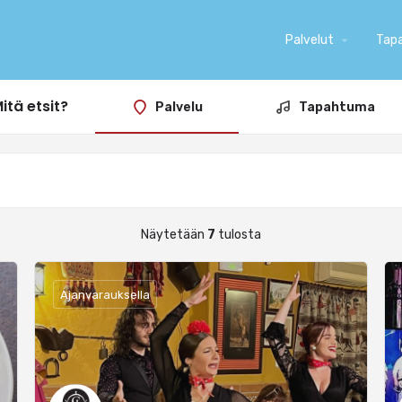
Palvelut
arrow_drop_down
Tap
itä etsit?
Palvelu
Tapahtuma
Näytetään
7
tulosta
Ajanvarauksella