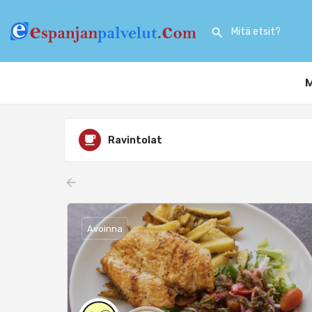
M
Ravintolat
arrow_backward
Avoinna