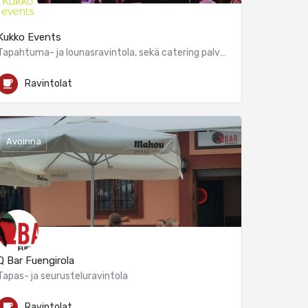
Kukko Events
Tapahtuma- ja lounasravintola, sekä catering palvelut
Avenida de los Boliches
Ravintolat
Avoinna
Q Bar Fuengirola
Tapas- ja seurusteluravintola
Calle Isaac Peral
Ravintolat