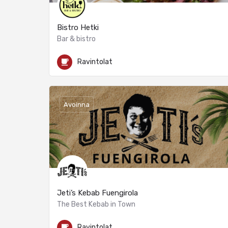
Bistro Hetki
Bar & bistro
+34 684 759 350
C. Sta. Rosa
Ravintolat
Avoinna
Jeti’s Kebab Fuengirola
The Best Kebab in Town
+34 633 96 96 49
Plaza Pedro Cuevas
Ravintolat