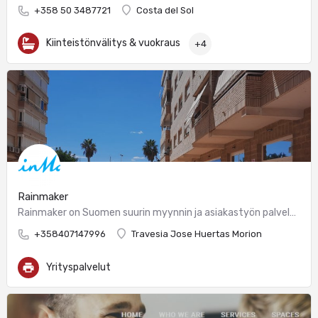
+358 50 3487721
Costa del Sol
Kiinteistönvälitys & vuokraus
+4
Rainmaker
Rainmaker on Suomen suurin myynnin ja asiakastyön palveluyritys.
+358407147996
Travesia Jose Huertas Morion
Yrityspalvelut