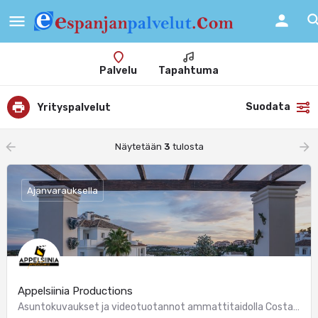
Palvelu
Tapahtuma
Suodata
Yrityspalvelut
arrow_backward
arrow_forward
Näytetään
3
tulosta
Ajanvarauksella
Appelsiinia Productions
Asuntokuvaukset ja videotuotannot ammattitaidolla Costa del Sol