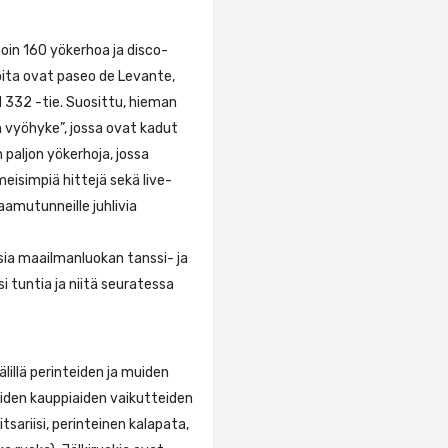
oin 160 yökerhoa ja disco-
 joita ovat paseo de Levante,
l 332 -tie. Suosittu, hieman
en vyöhyke”, jossa ovat kadut
n paljon yökerhoja, jossa
imeisimpiä hittejä sekä live-
aamutunneille juhlivia
isia maailmanluokan tanssi- ja
i tuntia ja niitä seuratessa
älillä perinteiden ja muiden
iden kauppiaiden vaikutteiden
tsariisi, perinteinen kalapata,