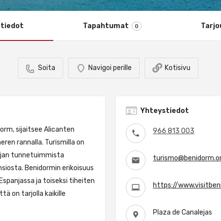
 tiedot
Tapahtumat
Tarjo
0
Soita
Navigoi perille
Kotisivu
Yhteystiedot
orm, sijaitsee Alicanten
966 813 003
eren rannalla. Turismilla on
anjan tunnetuimmista
turismo@benidorm.o
nsiosta. Benidormin erikoisuus
 Espanjassa ja toiseksi tiheiten
https://www.visitben
ä on tarjolla kaikille
Plaza de Canalejas