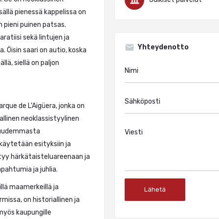
sällä pienessä kappelissa on
 pieni puinen patsas.
ratiisi sekä lintujen ja
Yhteydenotto
. Öisin saari on autio, koska
llä, siellä on paljon
rque de L'Aigüera, jonka on
mallinen neoklassistyylinen
n uudemmasta
äytetään esityksiin ja
tyy härkätaisteluareenaan ja
pahtumia ja juhlia.
illä maamerkeillä ja
issa, on historiallinen ja
 myös kaupungille