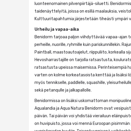
luonteenomainen pilvenpiirtäjä-siluetti. Benidormiss
taidenäyttelyitä, joissa on esillä maalauksia, veisto
Kulttuuritapahtumia järjestetään tiheästi ympäri 
Urheilu ja vapaa-aika
Benidorm tarjoaa paljon viihdyttävää vapaa-ajan toi
perheille, nuorille, ryhmille kuin pariskunnillekin. R
Paintball, maastoautoajelut, riippuliito, korkealla sij
Hevosharrastajille on tarjolla ratsastusta, koulur
ratsastusta upeissa maisemissa. Perinteisempiä har
varten on kolme korkeatasoista kenttää ja lisäksi 
myös tennikselle, paddlelle, squashille, yleisurheilulle,
sekä petanqulle ja jalkapallolle.
Benidormissa on lisäksi uskomattoman monipuoline
Aqualandia ja Aqua Natura Benidorm ovat vesipuistoj
päivän. Tai päivän voi yhdistää vierailuun eläinpuis
on huvipuisto, jossa voi mennä Euroopan pisimmän