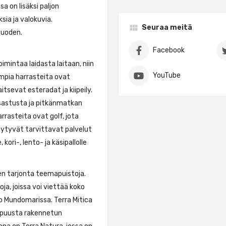
a on lisäksi paljon
ksia ja valokuvia.
Seuraa meitä
vuoden.
Facebook
mintaa laidasta laitaan, niin
YouTube
ajumpia harrasteita ovat
aitsevat esteradat ja kiipeily.
atsastusta ja pitkänmatkan
rasteita ovat golf, jota
löytyvät tarvittavat palvelut
 kori-, lento- ja käsipallolle
n tarjonta teemapuistoja.
a, joissa voi viettää koko
to Mundomarissa. Terra Mitica
 puusta rakennetun