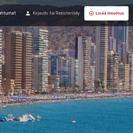
ahtumat
Kirjaudu
tai
Rekisteröidy
Lisää ilmoitus