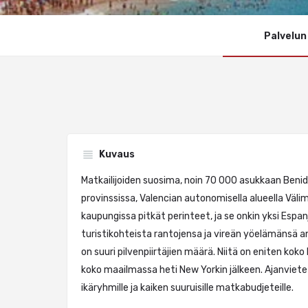
Palvelun
Kuvaus
Matkailijoiden suosima, noin 70 000 asukkaan Benid
provinssissa, Valencian autonomisella alueella Välim
kaupungissa pitkät perinteet, ja se onkin yksi Esp
turistikohteista rantojensa ja vireän yöelämänsä a
on suuri pilvenpiirtäjien määrä. Niitä on eniten koko
koko maailmassa heti New Yorkin jälkeen. Ajanvietett
ikäryhmille ja kaiken suuruisille matkabudjeteille.