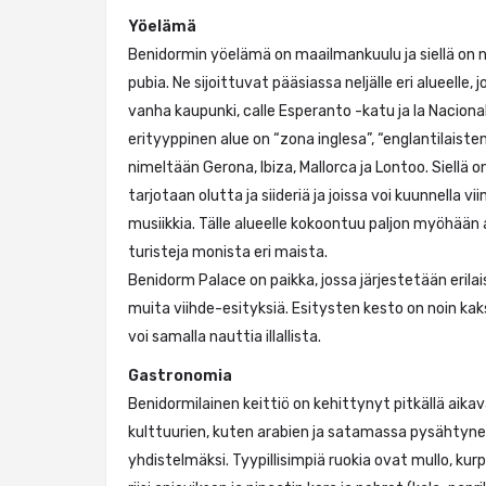
Yöelämä
Benidormin yöelämä on maailmankuulu ja siellä on n
pubia. Ne sijoittuvat pääsiassa neljälle eri alueelle,
vanha kaupunki, calle Esperanto -katu ja la Naciona
erityyppinen alue on “zona inglesa”, “englantilaist
nimeltään Gerona, Ibiza, Mallorca ja Lontoo. Siellä o
tarjotaan olutta ja siideriä ja joissa voi kuunnella vi
musiikkia. Tälle alueelle kokoontuu paljon myöhään 
turisteja monista eri maista.
Benidorm Palace on paikka, jossa järjestetään erila
muita viihde-esityksiä. Esitysten kesto on noin kaks
voi samalla nauttia illallista.
Gastronomia
Benidormilainen keittiö on kehittynyt pitkällä aikav
kulttuurien, kuten arabien ja satamassa pysähtyne
yhdistelmäksi. Tyypillisimpiä ruokia ovat mullo, kurpi