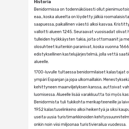
Historia
Benidormissa on todennäköisesti ollut pienimuotoi
eaa., koska alueelta on löydetty jälkiä roomalaisist
saapuessa, paikallinen väestö alkoi kasvaa. Kristitt
valloitti alueen 1245. Seuraavat vuosisadat olivat
tulleiden hyökkäysten takia, joita ottomaanit ja me
olosuhteet kuitenkin paranivat, koska vuonna 1666
edistyksellinen kastelujärjestelmä, jolla vettä saa
alueelle.
1700-luvulle tultaessa benidormilaiset kalastajat ol
ympäri Espanjan ja jopa ulkomaillakin. Menestykse
kehittyneen maanviljelyksen kanssa, auttoivat vah
luomisessa. Alueelle lisää varakkuutta toi myös kas
Benidormista tuli tukikohta merikapteeneille ja lai
1952 kalastuselinkeino alkoi heikentyä ja siksi kau
useita uusia turistimarkkinoiden kehityssuunnitel
onkin noin viisi miljoonaa turistivierailua vuodessa.