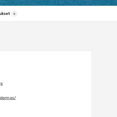
ukset
0
rg
idorm.es/