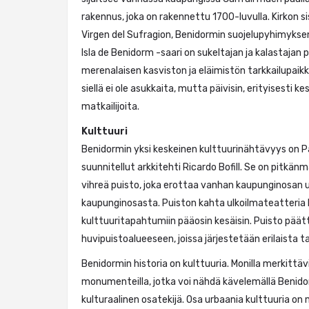
rakennus, joka on rakennettu 1700-luvulla. Kirkon si
Virgen del Sufragion, Benidormin suojelupyhimyksen
Isla de Benidorm -saari on sukeltajan ja kalastajan pa
merenalaisen kasviston ja eläimistön tarkkailupaikka
siellä ei ole asukkaita, mutta päivisin, erityisesti kesä
matkailijoita.
Kulttuuri
Benidormin yksi keskeinen kulttuurinähtävyys on Pa
suunnitellut arkkitehti Ricardo Bofill. Se on pitkän
vihreä puisto, joka erottaa vanhan kaupunginosa
kaupunginosasta. Puiston kahta ulkoilmateatteria k
kulttuuritapahtumiin pääosin kesäisin. Puisto päät
huvipuistoalueeseen, joissa järjestetään erilaista ta
Benidormin historia on kulttuuria. Monilla merkittäv
monumenteilla, jotka voi nähdä kävelemällä Benidorm
kulturaalinen osatekijä. Osa urbaania kulttuuria on