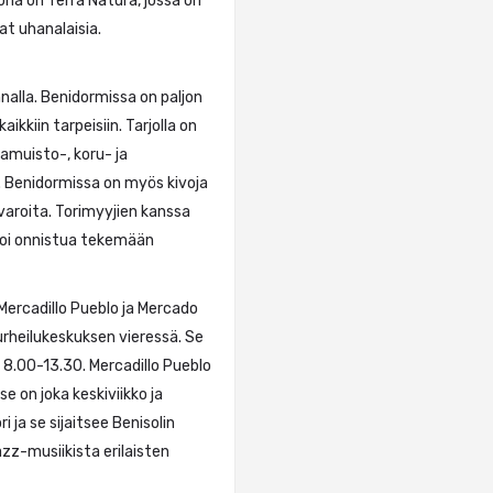
na on Terra Natura, jossa on
vat uhanalaisia.
nalla. Benidormissa on paljon
aikkiin tarpeisiin. Tarjolla on
muisto-, koru- ja
n. Benidormissa on myös kivoja
avaroita. Torimyyjien kanssa
 voi onnistua tekemään
Mercadillo Pueblo ja Mercado
 urheilukeskuksen vieressä. Se
. 8.00-13.30. Mercadillo Pueblo
se on joka keskiviikko ja
i ja se sijaitsee Benisolin
jazz-musiikista erilaisten