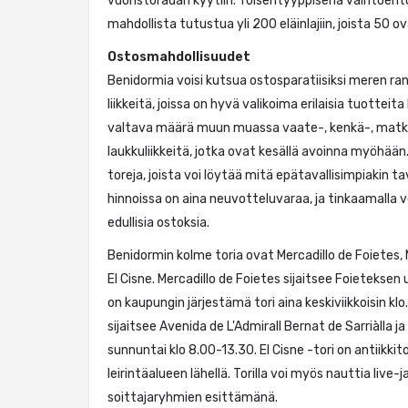
vuoristoradan kyytiin. Toisentyyppisenä vaihtoehto
mahdollista tutustua yli 200 eläinlajiin, joista 50 o
Ostosmahdollisuudet
Benidormia voisi kutsua ostosparatiisiksi meren ran
liikkeitä, joissa on hyvä valikoima erilaisia tuotteita k
valtava määrä muun muassa vaate-, kenkä-, matka
laukkuliikkeitä, jotka ovat kesällä avoinna myöhää
toreja, joista voi löytää mitä epätavallisimpiakin t
hinnoissa on aina neuvotteluvaraa, ja tinkaamalla
edullisia ostoksia.
Benidormin kolme toria ovat Mercadillo de Foietes, 
El Cisne. Mercadillo de Foietes sijaitsee Foieteksen
on kaupungin järjestämä tori aina keskiviikkoisin klo
sijaitsee Avenida de L'Admirall Bernat de Sarriàlla ja 
sunnuntai klo 8.00-13.30. El Cisne -tori on antiikkitor
leirintäalueen lähellä. Torilla voi myös nauttia live-
soittajaryhmien esittämänä.