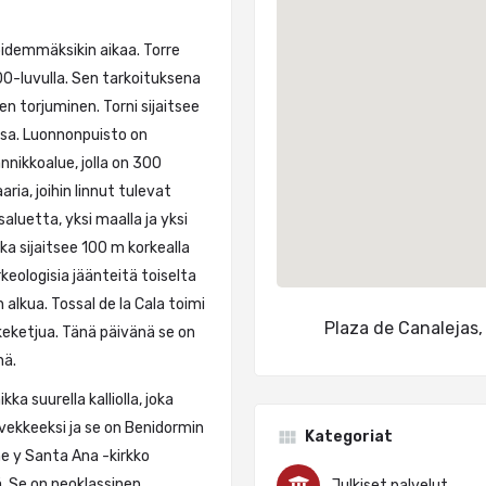
pidemmäksikin aikaa. Torre
500-luvulla. Sen tarkoituksena
n torjuminen. Torni sijaitsee
ssa. Luonnonpuisto on
nnikkoalue, jolla on 300
ria, joihin linnut tulevat
saluetta, yksi maalla ja yksi
ka sijaitsee 100 m korkealla
keologisia jäänteitä toiselta
alkua. Tossal de la Cala toimi
Plaza de Canalejas,
eketjua. Tänä päivänä se on
nä.
ka suurella kalliolla, joka
vekkeeksi ja se on Benidormin
Kategoriat
me y Santa Ana -kirkko
. Se on neoklassinen
Julkiset palvelut