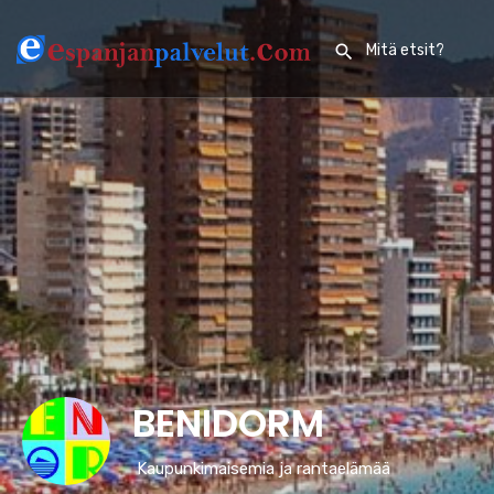
BENIDORM
Kaupunkimaisemia ja rantaelämää