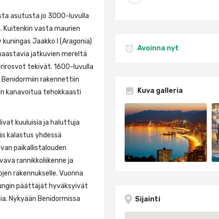
sta asutusta jo 3000-luvulla
a. Kuitenkin vasta maurien
y kuningas Jaakko I (Aragonia)
Avoinna nyt
 haastavia jatkuvien mereltä
rirosvot tekivät. 1600-luvulla
 Benidormiin rakennettiin
Kuva galleria
tiin kanavoitua tehokkaasti
ivat kuuluisia ja haluttuja
käs kalastus yhdessä
van paikallistalouden
vava rannikkoliikenne ja
vojen rakennukselle. Vuonna
pungin päättäjät hyväksyivät
mia. Nykyään Benidormissa
Sijainti