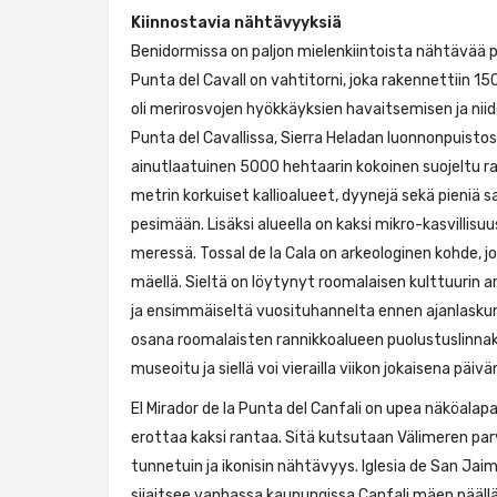
Kiinnostavia nähtävyyksiä
Benidormissa on paljon mielenkiintoista nähtävää 
Punta del Cavall on vahtitorni, joka rakennettiin 1
oli merirosvojen hyökkäyksien havaitsemisen ja niide
Punta del Cavallissa, Sierra Heladan luonnonpuisto
ainutlaatuinen 5000 hehtaarin kokoinen suojeltu ra
metrin korkuiset kallioalueet, dyynejä sekä pieniä saa
pesimään. Lisäksi alueella on kaksi mikro-kasvillisuu
meressä. Tossal de la Cala on arkeologinen kohde, jo
mäellä. Sieltä on löytynyt roomalaisen kulttuurin ar
ja ensimmäiseltä vuosituhannelta ennen ajanlaskun 
osana roomalaisten rannikkoalueen puolustuslinnak
museoitu ja siellä voi vierailla viikon jokaisena päivä
El Mirador de la Punta del Canfali on upea näköalapaik
erottaa kaksi rantaa. Sitä kutsutaan Välimeren par
tunnetuin ja ikonisin nähtävyys. Iglesia de San Jai
sijaitsee vanhassa kaupungissa Canfali mäen päällä