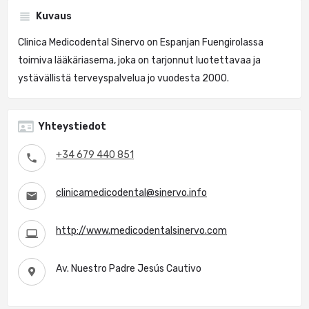
Kuvaus
Clinica Medicodental Sinervo on Espanjan Fuengirolassa
toimiva lääkäriasema, joka on tarjonnut luotettavaa ja
ystävällistä terveyspalvelua jo vuodesta 2000.
Yhteystiedot
+34 679 440 851
clinicamedicodental@sinervo.info
http://www.medicodentalsinervo.com
Av. Nuestro Padre Jesús Cautivo