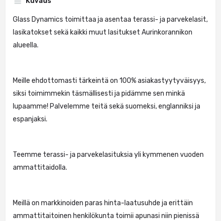
Kuvaus
Glass Dynamics toimittaa ja asentaa terassi- ja parvekelasit,
lasikatokset sekä kaikki muut lasitukset Aurinkorannikon
alueella.
Meille ehdottomasti tärkeintä on 100% asiakastyytyväisyys,
siksi toimimmekin täsmällisesti ja pidämme sen minkä
lupaamme! Palvelemme teitä sekä suomeksi, englanniksi ja
espanjaksi.
Teemme terassi- ja parvekelasituksia yli kymmenen vuoden
ammattitaidolla.
Meillä on markkinoiden paras hinta-laatusuhde ja erittäin
ammattitaitoinen henkilökunta toimii apunasi niin pienissä