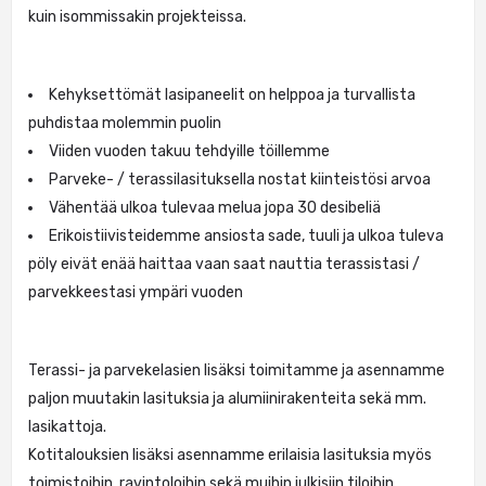
kuin isommissakin projekteissa.
Kehyksettömät lasipaneelit on helppoa ja turvallista
puhdistaa molemmin puolin
Viiden vuoden takuu tehdyille töillemme
Parveke- / terassilasituksella nostat kiinteistösi arvoa
Vähentää ulkoa tulevaa melua jopa 30 desibeliä
Erikoistiivisteidemme ansiosta sade, tuuli ja ulkoa tuleva
pöly eivät enää haittaa vaan saat nauttia terassistasi /
parvekkeestasi ympäri vuoden
Terassi- ja parvekelasien lisäksi toimitamme ja asennamme
paljon muutakin lasituksia ja alumiinirakenteita sekä mm.
lasikattoja.
Kotitalouksien lisäksi asennamme erilaisia lasituksia myös
toimistoihin, ravintoloihin sekä muihin julkisiin tiloihin.