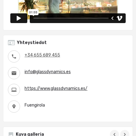
Yhteystiedot
+34 655 689 455
info@glassdynamics.es
https://www.glassdynamics.es/
Fuengirola
Kuva galleria