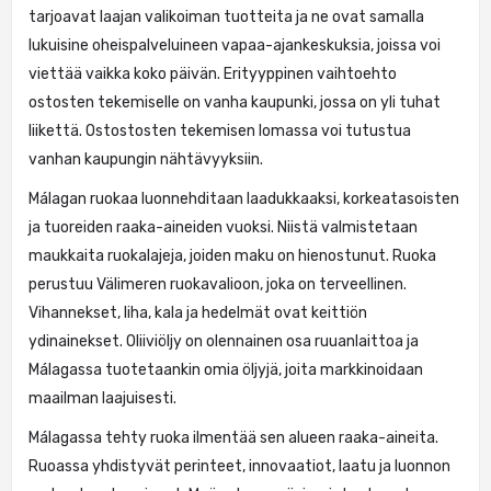
tarjoavat laajan valikoiman tuotteita ja ne ovat samalla
lukuisine oheispalveluineen vapaa-ajankeskuksia, joissa voi
viettää vaikka koko päivän. Erityyppinen vaihtoehto
ostosten tekemiselle on vanha kaupunki, jossa on yli tuhat
liikettä. Ostostosten tekemisen lomassa voi tutustua
vanhan kaupungin nähtävyyksiin.
Málagan ruokaa luonnehditaan laadukkaaksi, korkeatasoisten
ja tuoreiden raaka-aineiden vuoksi. Niistä valmistetaan
maukkaita ruokalajeja, joiden maku on hienostunut. Ruoka
perustuu Välimeren ruokavalioon, joka on terveellinen.
Vihannekset, liha, kala ja hedelmät ovat keittiön
ydinainekset. Oliiviöljy on olennainen osa ruuanlaittoa ja
Málagassa tuotetaankin omia öljyjä, joita markkinoidaan
maailman laajuisesti.
Málagassa tehty ruoka ilmentää sen alueen raaka-aineita.
Ruoassa yhdistyvät perinteet, innovaatiot, laatu ja luonnon