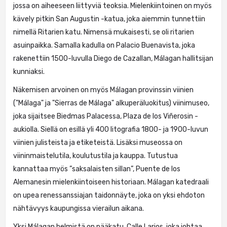
jossa on aiheeseen liittyviä teoksia. Mielenkiintoinen on myös
kävely pitkin San Augustin -katua, joka aiemmin tunnettiin
nimellä Ritarien katu. Nimensä mukaisesti, se oli ritarien
asuinpaikka. Samalla kadulla on Palacio Buenavista, joka
rakenettiin 1500-luvulla Diego de Cazallan, Málagan hallitsijan
kunniaksi.
Näkemisen arvoinen on myös Málagan provinssin viinien
("Málaga" ja "Sierras de Málaga" alkuperäluokitus) viinimuseo,
joka sijaitsee Biedmas Palacessa, Plaza de los Viñerosin -
aukiolla. Siellä on esillä yli 400 litografia 1800- ja 1900-luvun
viinien julisteista ja etiketeistä. Lisäksi museossa on
viininmaistelutila, koulutustila ja kauppa. Tutustua
kannattaa myös ”saksalaisten sillan”, Puente de los
Alemanesin mielenkiintoiseen historiaan. Málagan katedraali
on upea renessanssiajan taidonnäyte, joka on yksi ehdoton
nähtävyys kaupungissa vierailun aikana.
Yksi Málagan helmistä on pääkatu, Calle Larios, joka johtaa