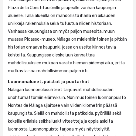
Plaza de la Constituciónille ja upealle vanhan kaupungin
alueelle. Tällä alueella on mahdollista ihailla eri aikauden
uniikkeja rakennuksia sekä tutustua niiden historiaan.
Vanhassa kaupungissa on myös paljon museoita, muun
muassa Picasso-museo. Málaga on mielenkiintoinen ja pitkän
historian omaava kaupunki, jossa on useita kiinnostavia
kohteita. Kaupungissa oleskeluun kannattaa
mahdollisuuksien mukaan varata hieman pidempi aika, jotta
matkasta saa mahdollisimman paljon irti.
Luonnonalueet, puistot ja puutarhat
Málagan luonnonolosuhteet tarjoavat mahdollisuuden
unohtumattomiin elämyksiin. Monimuotoinen luonnonpuisto
Montes de Málaga sijaitsee vain viiden kilometrin päässä
kaupungista. Siellä on mahdollista patikoida, pyöräillä sekä
kokeilla erilaisia seikkailuaktiviteetteja ja oppia asioita
luonnosta. Luonnonpuisto tarjoaa myös näyttelyitä,