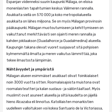
Espanjan viidenneksi suurin kaupunki Málaga, on eloisa
monenlaisten tapahtumien keskus Välimeren rannalla.
Asukkaita siellä on 570 000 ja koko metropolialueella
asukkaita on lähes miljoona. Se on myös Málagan provinssin
pääkaupunki. Málagan muotoutumiseen ja kehittymiseen on
vaikuttanut merkittävästi sen sijainti meren rannalla ja
kahden jokilaakson (Guadalhorce ja Guadalmedina) alueella.
Kaupungin takana olevat vuoret suojaavat sitä pohjoisen
kylmemmältä ilmalta ja meren vaikutus lämmittää, joka
tekee ilmastosta lämpimän.
Nähtävyydet ja ympäristö
Málagan alueen esimmäiset asukkaat olivat foinikialaiset
noin 3000 vuotta sitten. Roomalaisajoista muistona ovat
roomalaisteatteri ja kalan suolaus- ja säilöntäaltaat. Myös
muslimit ovat asuneet alueella ja siltä kaudelta on jäjellä
hieno Alcazaba eli linnoitus. Katolilaisten monarkistien
uudelleen valloituksen voi kokea Santuario de la Victoriassa,