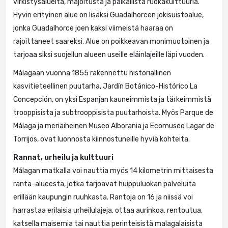
virkistysalueita, majoitusta ja paikallista ruokakulttuuria.
Hyvin erityinen alue on lisäksi Guadalhorcen jokisuistoalue,
jonka Guadalhorce joen kaksi viimeistä haaraa on
rajoittaneet saareksi. Alue on poikkeavan monimuotoinen ja
tarjoaa siksi suojellun alueen useille eläinlajeille läpi vuoden.
Málagaan vuonna 1855 rakennettu historiallinen
kasvitieteellinen puutarha, Jardín Botánico-Histórico La
Concepción, on yksi Espanjan kauneimmista ja tärkeimmistä
trooppisista ja subtrooppisista puutarhoista. Myös Parque de
Málaga ja meriaiheinen Museo Alborania ja Ecomuseo Lagar de
Torrijos, ovat luonnosta kiinnostuneille hyviä kohteita.
Rannat, urheilu ja kulttuuri
Málagan matkalla voi nauttia myös 14 kilometrin mittaisesta
ranta-alueesta, jotka tarjoavat huippuluokan palveluita
erillään kaupungin ruuhkasta. Rantoja on 16 ja niissä voi
harrastaa erilaisia urheilulajeja, ottaa aurinkoa, rentoutua,
katsella maisemia tai nauttia perinteisistä malagalaisista