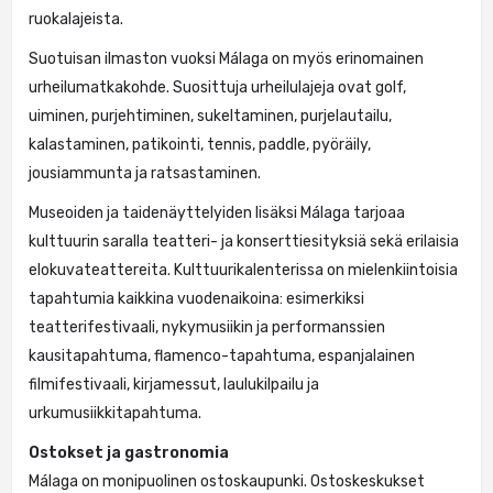
ruokalajeista.
Suotuisan ilmaston vuoksi Málaga on myös erinomainen
urheilumatkakohde. Suosittuja urheilulajeja ovat golf,
uiminen, purjehtiminen, sukeltaminen, purjelautailu,
kalastaminen, patikointi, tennis, paddle, pyöräily,
jousiammunta ja ratsastaminen.
Museoiden ja taidenäyttelyiden lisäksi Málaga tarjoaa
kulttuurin saralla teatteri- ja konserttiesityksiä sekä erilaisia
elokuvateattereita. Kulttuurikalenterissa on mielenkiintoisia
tapahtumia kaikkina vuodenaikoina: esimerkiksi
teatterifestivaali, nykymusiikin ja performanssien
kausitapahtuma, flamenco-tapahtuma, espanjalainen
filmifestivaali, kirjamessut, laulukilpailu ja
urkumusiikkitapahtuma.
Ostokset ja gastronomia
Málaga on monipuolinen ostoskaupunki. Ostoskeskukset