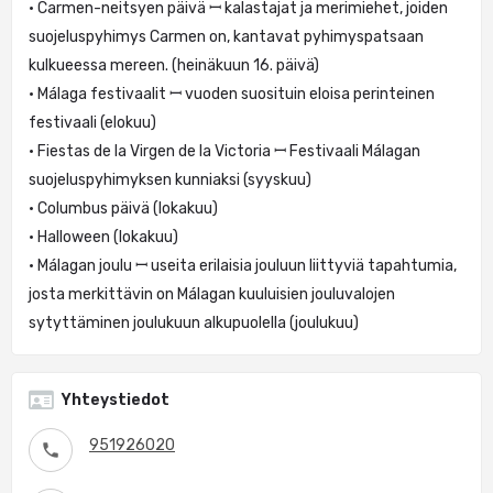
• Carmen-neitsyen päivä ꟷ kalastajat ja merimiehet, joiden
suojeluspyhimys Carmen on, kantavat pyhimyspatsaan
kulkueessa mereen. (heinäkuun 16. päivä)
• Málaga festivaalit ꟷ vuoden suosituin eloisa perinteinen
festivaali (elokuu)
• Fiestas de la Virgen de la Victoria ꟷ Festivaali Málagan
suojeluspyhimyksen kunniaksi (syyskuu)
• Columbus päivä (lokakuu)
• Halloween (lokakuu)
• Málagan joulu ꟷ useita erilaisia jouluun liittyviä tapahtumia,
josta merkittävin on Málagan kuuluisien jouluvalojen
sytyttäminen joulukuun alkupuolella (joulukuu)
Yhteystiedot
951926020