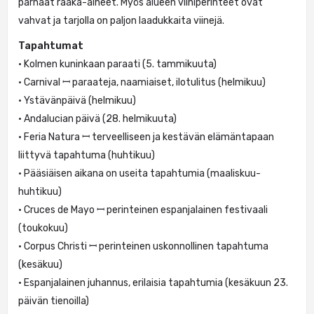
parhaat raaka-aineet. Myös alueen viiniperinteet ovat
vahvat ja tarjolla on paljon laadukkaita viinejä.
Tapahtumat
• Kolmen kuninkaan paraati (5. tammikuuta)
• Carnival ꟷ paraateja, naamiaiset, ilotulitus (helmikuu)
• Ystävänpäivä (helmikuu)
• Andalucian päivä (28. helmikuuta)
• Feria Natura ꟷ terveelliseen ja kestävän elämäntapaan
liittyvä tapahtuma (huhtikuu)
• Pääsiäisen aikana on useita tapahtumia (maaliskuu-
huhtikuu)
• Cruces de Mayo ꟷ perinteinen espanjalainen festivaali
(toukokuu)
• Corpus Christi ꟷ perinteinen uskonnollinen tapahtuma
(kesäkuu)
• Espanjalainen juhannus, erilaisia tapahtumia (kesäkuun 23.
päivän tienoilla)