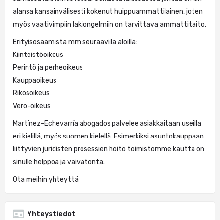
alansa kansainvälisesti kokenut huippuammattilainen, joten
myös vaativimpiin lakiongelmiin on tarvittava ammattitaito.
Erityisosaamista mm seuraavilla aloilla:
Kiinteistöoikeus
Perintö ja perheoikeus
Kauppaoikeus
Rikosoikeus
Vero-oikeus
Martínez-Echevarría abogados palvelee asiakkaitaan useilla
eri kielillä, myös suomen kielellä. Esimerkiksi asuntokauppaan
liittyvien juridisten prosessien hoito toimistomme kautta on
sinulle helppoa ja vaivatonta.
Ota meihin yhteyttä
Yhteystiedot