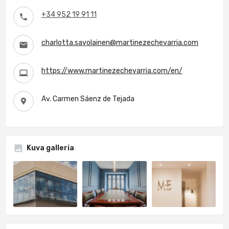
+34 952 19 91 11
charlotta.savolainen@martinezechevarria.com
https://www.martinezechevarria.com/en/
Av. Carmen Sáenz de Tejada
Kuva galleria