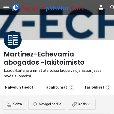
Martínez-Echevarría
abogados -lakitoimisto
Laadukkaita ja ammattitaitoisia lakipalveluja Espanjassa
myös suomeksi
Palvelun tiedot
Tapahtumat
Tarjoukset
0
0
Soita
Navigoi perille
Kotisivu