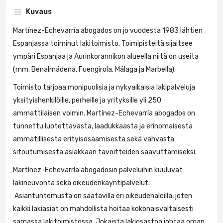
Kuvaus
Martínez-Echevarría abogados on jo vuodesta 1983 lähtien
Espanjassa toiminut lakitoimisto. Toimipisteitä sijaitsee
ympäri Espanjaa ja Aurinkorannikon alueella niitä on useita
(mm. Benalmádena, Fuengirola, Málaga ja Marbella).
Toimisto tarjoaa monipuolisia ja nykyaikaisia lakipalveluja
yksityishenkilöille, perheille ja yrityksille yli 250
ammattilaisen voimin. Martínez-Echevarría abogados on
tunnettu luotettavasta, laadukkaasta ja erinomaisesta
ammatillisesta erityisosaamisesta sekä vahvasta
sitoutumisesta asiakkaan tavoitteiden saavuttamiseksi.
Martínez-Echevarría abogadosin palveluihin kuuluvat
lakineuvonta sekä oikeudenkäyntipalvelut.
Asiantuntemusta on saatavilla eri oikeudenaloilla, joten
kaikki lakiasiat on mahdollista hoitaa kokonaisvaltaisesti
samassa lakitoimistossa. Jokaista lakiosastoa johtaa oman