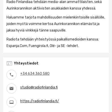
Radio Finlandiaa tehdään media-alan ammattilaisten, sekä
Aurinkorannikon aktiivisten asukkaiden kanssa yhdessä.
Haluamme tarjota mahdollisuuden mielenkiintoisille sisällöille,
joiden myötä voimme kertoa Aurinkorannikon elämästä ja
jakaa hyviä vinkkejä tänne saapuville.
Radiota tehdään yhteistyössä paikallismedioiden kanssa;
Espanja.Com, Fuengirola.fi, Olé- ja SE -lehdet.
Yhteystiedot
+34 634 360 580
studio@radiofinlandia.fi
https://radiofinlandia.fi/