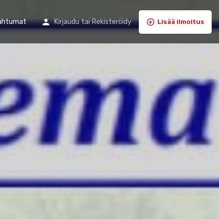
ahtumat
Kirjaudu
tai
Rekisteröidy
Lisää ilmoitus