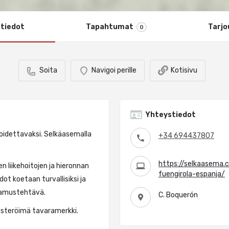
 tiedot
Tapahtumat
Tarjo
0
Soita
Navigoi perille
Kotisivu
Yhteystiedot
 hoidettavaksi. Selkäasemalla
+34 694437807
https://selkaasema.
n liikehoitojen ja hieronnan
fuengirola-espanja/
t koetaan turvallisiksi ja
ttamustehtävä.
C. Boquerón
kisteröimä tavaramerkki.