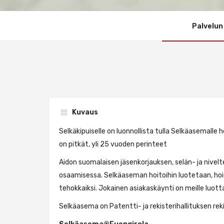
Palvelun
Kuvaus
Selkäkipuiselle on luonnollista tulla Selkäasemalle
on pitkät, yli 25 vuoden perinteet
Aidon suomalaisen jäsenkorjauksen, selän- ja nivelte
osaamisessa. Selkäaseman hoitoihin luotetaan, hoido
tehokkaiksi. Jokainen asiakaskäynti on meille luo
Selkäasema on Patentti- ja rekisterihallituksen re