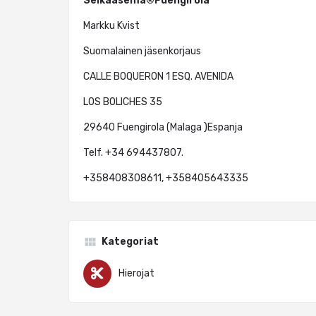
Selkäasema®Fuengirola
Markku Kvist
Suomalainen jäsenkorjaus
CALLE BOQUERON 1 ESQ. AVENIDA
LOS BOLICHES 35
29640 Fuengirola (Malaga )Espanja
Telf. +34 694437807.
+358408308611, +358405643335
Kategoriat
Hierojat