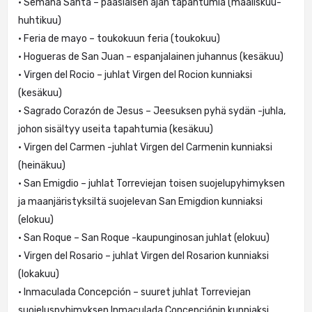
• Semana Santa – pääsiäisen ajan tapahtumia (maaliskuu-
huhtikuu)
• Feria de mayo – toukokuun feria (toukokuu)
• Hogueras de San Juan – espanjalainen juhannus (kesäkuu)
• Virgen del Rocio – juhlat Virgen del Rocion kunniaksi
(kesäkuu)
• Sagrado Corazón de Jesus – Jeesuksen pyhä sydän -juhla,
johon sisältyy useita tapahtumia (kesäkuu)
• Virgen del Carmen -juhlat Virgen del Carmenin kunniaksi
(heinäkuu)
• San Emigdio – juhlat Torreviejan toisen suojelupyhimyksen
ja maanjäristyksiltä suojelevan San Emigdion kunniaksi
(elokuu)
• San Roque – San Roque -kaupunginosan juhlat (elokuu)
• Virgen del Rosario – juhlat Virgen del Rosarion kunniaksi
(lokakuu)
• Inmaculada Concepción – suuret juhlat Torreviejan
suojeluspyhimyksen Inmaculada Concepciónin kunniaksi