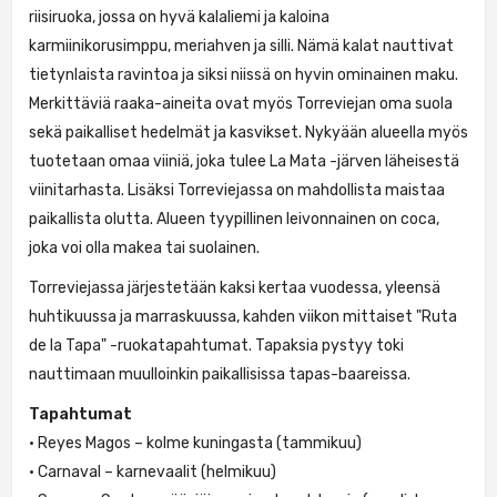
riisiruoka, jossa on hyvä kalaliemi ja kaloina
karmiinikorusimppu, meriahven ja silli. Nämä kalat nauttivat
tietynlaista ravintoa ja siksi niissä on hyvin ominainen maku.
Merkittäviä raaka-aineita ovat myös Torreviejan oma suola
sekä paikalliset hedelmät ja kasvikset. Nykyään alueella myös
tuotetaan omaa viiniä, joka tulee La Mata -järven läheisestä
viinitarhasta. Lisäksi Torreviejassa on mahdollista maistaa
paikallista olutta. Alueen tyypillinen leivonnainen on coca,
joka voi olla makea tai suolainen.
Torreviejassa järjestetään kaksi kertaa vuodessa, yleensä
huhtikuussa ja marraskuussa, kahden viikon mittaiset "Ruta
de la Tapa" -ruokatapahtumat. Tapaksia pystyy toki
nauttimaan muulloinkin paikallisissa tapas-baareissa.
Tapahtumat
• Reyes Magos – kolme kuningasta (tammikuu)
• Carnaval – karnevaalit (helmikuu)