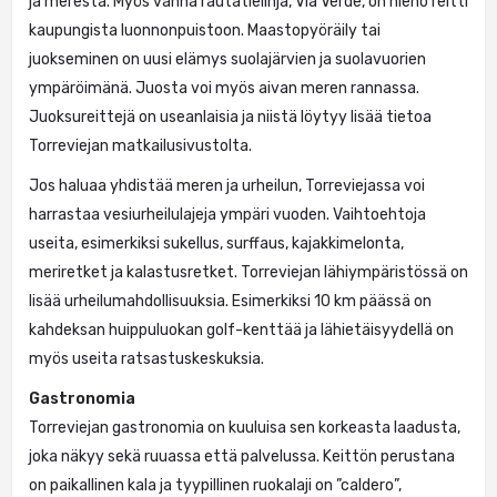
ja merestä. Myös vanha rautatielinja, Vía Verde, on hieno reitti
kaupungista luonnonpuistoon. Maastopyöräily tai
juokseminen on uusi elämys suolajärvien ja suolavuorien
ympäröimänä. Juosta voi myös aivan meren rannassa.
Juoksureittejä on useanlaisia ja niistä löytyy lisää tietoa
Torreviejan matkailusivustolta.
Jos haluaa yhdistää meren ja urheilun, Torreviejassa voi
harrastaa vesiurheilulajeja ympäri vuoden. Vaihtoehtoja
useita, esimerkiksi sukellus, surffaus, kajakkimelonta,
meriretket ja kalastusretket. Torreviejan lähiympäristössä on
lisää urheilumahdollisuuksia. Esimerkiksi 10 km päässä on
kahdeksan huippuluokan golf-kenttää ja lähietäisyydellä on
myös useita ratsastuskeskuksia.
Gastronomia
Torreviejan gastronomia on kuuluisa sen korkeasta laadusta,
joka näkyy sekä ruuassa että palvelussa. Keittön perustana
on paikallinen kala ja tyypillinen ruokalaji on ”caldero”,