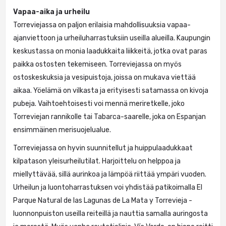
Vapaa-aika ja urheilu
Torreviejassa on paljon erilaisia mahdollisuuksia vapaa-
ajanviettoon ja urheiluharrastuksiin useilla alueilla. Kaupungin
keskustassa on monia laadukkaita liikkeitä, jotka ovat paras
paikka ostosten tekemiseen. Torreviejassa on myös
ostoskeskuksia ja vesipuistoja, joissa on mukava viettää
aikaa. Yöelämä on vilkasta ja erityisesti satamassa on kivoja
pubeja. Vaihtoehtoisesti voi mennä meriretkelle, joko
Torreviejan rannikolle tai Tabarca-saarelle, joka on Espanjan
ensimmäinen merisuojelualue.
Torreviejassa on hyvin suunnitellut ja huippulaadukkaat
kilpatason yleisurheilutilat. Harjoittelu on helppoa ja
miellyttävää, sillä aurinkoa ja lämpöä riittää ympäri vuoden.
Urheilun ja luontoharrastuksen voi yhdistää patikoimalla El
Parque Natural de las Lagunas de La Mata y Torrevieja -
luonnonpuiston useilla reiteillä ja nauttia samalla auringosta