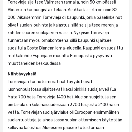
Torrevieja sijaitsee Välimeren rannalla, noin 50 km päässä
Alicanten kaupungista etelään. Asukkaita siellä on noin 82
000. Aikaisemmin Torrevieja oli kaupunki, jonka pääelinkeinot
olivat suolan louhinta ja kalastus, sillä se sijaitsee meren ja
kahden suuren suolajärven välissä. Nykyisin Torrevieja
tunnetaan myös lomakohteena, sillä kaupunki sijaitsee
suositulla Costa Blancan loma-alueella. Kaupunki on suosittu
matkakohde Espanjaan muualta Euroopasta pysyvästi
muuttaneiden keskuudessa.
Nähtävyyksiä
Torreviejan tunnetuimmat nähtäyydet ovat
luonnonpuistossa sijaitsevat kaksi pinkkiä suolajärveä (La
Mata 700 ha ja Torrevieja 1400 ha). Alue on suojeltu ja sen
pinta-ala on kokonaisuudessaan 3700 ha, josta 2100 ha on
vettä. Torreviejan suolajärvialue oli Euroopan ensimmäinen
suolantuottaja, ja ainoa, jossa suolan ottamiseen käytetään
kelluvaa kalustoa. Alueeseen pääsee tutustumaan