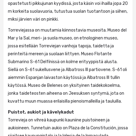
opastetusti pikkujunan kyydissä, josta käsin voi ihailla jopa 20
m korkeita suolavuoria, tutustua suolan tuotantoon ja siihen,
miksi järvien väri on pinkki.
Torreviejassa on muutamia kiinnostavia museoita. Museo del
Mar y la Sal, meri- ja suola museo, on etnologinen museo,
jossa esitellään Torreviejan vanhoja tapoja, taidetta ja
perinteitä mereen ja suolaan liittyen. Museo Flotante
Submarino S-61 Delfínissä on kolme erityyppistä alusta.
Siellä on S-61 sukellusvene ja Albatross III partiovene. S-61 oli
aiemmin Espanjan laivaston käytössä ja Albatross III tullin
käytössä. Museo de Belenes on yksityinen taidekokoelma,
jonka taideteosten aiheena on Jeesuksen syntymä, jota on
kuvattu muun muassa erilaisilla pienoismalleilla ja tauluilla.
Puistot, aukiot ja kävelykadut
Torrevieja on vihreä kaupunki kauniine puistoineen ja
aukioineen. Tunnetuin aukio on Plaza de la Constitución, jossa
sijaitsee kaupungintalo ja la Iglesia de la Inmaculada