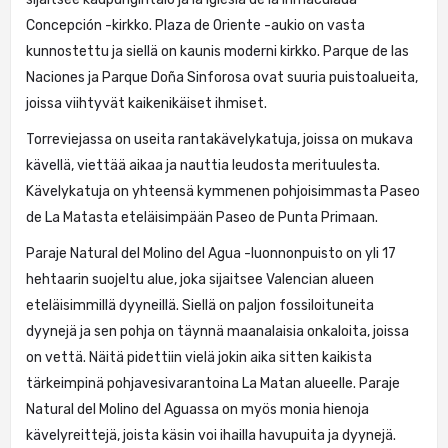
Concepción -kirkko. Plaza de Oriente -aukio on vasta
kunnostettu ja siellä on kaunis moderni kirkko. Parque de las
Naciones ja Parque Doña Sinforosa ovat suuria puistoalueita,
joissa viihtyvät kaikenikäiset ihmiset.
Torreviejassa on useita rantakävelykatuja, joissa on mukava
kävellä, viettää aikaa ja nauttia leudosta merituulesta.
Kävelykatuja on yhteensä kymmenen pohjoisimmasta Paseo
de La Matasta eteläisimpään Paseo de Punta Primaan.
Paraje Natural del Molino del Agua -luonnonpuisto on yli 17
hehtaarin suojeltu alue, joka sijaitsee Valencian alueen
eteläisimmillä dyyneillä. Siellä on paljon fossiloituneita
dyynejä ja sen pohja on täynnä maanalaisia onkaloita, joissa
on vettä. Näitä pidettiin vielä jokin aika sitten kaikista
tärkeimpinä pohjavesivarantoina La Matan alueelle. Paraje
Natural del Molino del Aguassa on myös monia hienoja
kävelyreittejä, joista käsin voi ihailla havupuita ja dyynejä.