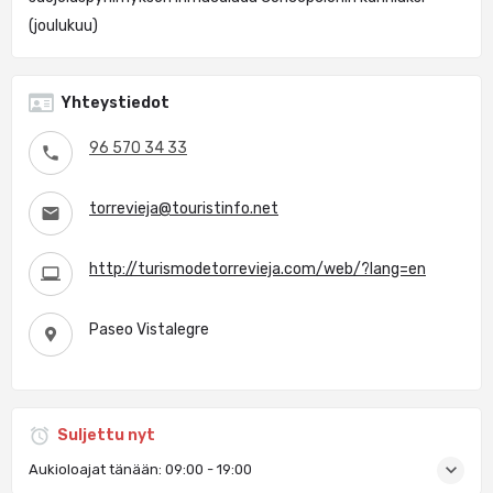
(joulukuu)
Yhteystiedot
96 570 34 33
torrevieja@touristinfo.net
http://turismodetorrevieja.com/web/?lang=en
Paseo Vistalegre
Suljettu nyt
Aukioloajat tänään:
09:00 - 19:00